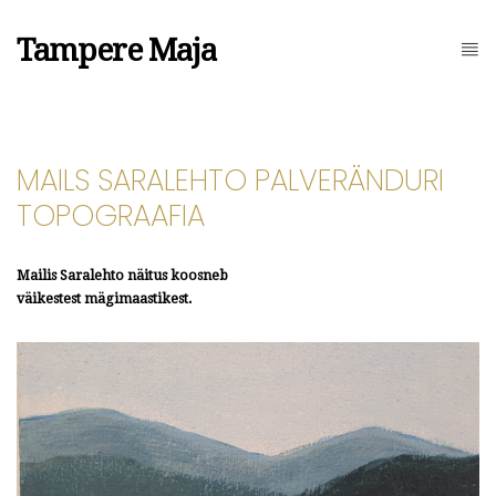
Tampere Maja
MAILS SARALEHTO PALVERÄNDURI
TOPOGRAAFIA
Mailis Saralehto näitus koosneb
väikestest mägimaastikest.