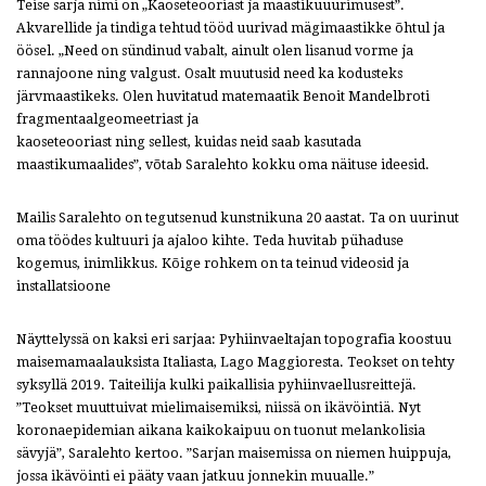
Teise sarja nimi on „Kaoseteooriast ja maastikuuurimusest”.
Akvarellide ja tindiga tehtud tööd uurivad mägimaastikke õhtul ja
öösel. „Need on sündinud vabalt, ainult olen lisanud vorme ja
rannajoone ning valgust. Osalt muutusid need ka kodusteks
järvmaastikeks. Olen huvitatud matemaatik Benoit Mandelbroti
fragmentaalgeomeetriast ja
kaoseteooriast ning sellest, kuidas neid saab kasutada
maastikumaalides”, võtab Saralehto kokku oma näituse ideesid.
Mailis Saralehto on tegutsenud kunstnikuna 20 aastat. Ta on uurinut
oma töödes kultuuri ja ajaloo kihte. Teda huvitab pühaduse
kogemus, inimlikkus. Kõige rohkem on ta teinud videosid ja
installatsioone
Näyttelyssä on kaksi eri sarjaa: Pyhiinvaeltajan topografia koostuu
maisemamaalauksista Italiasta, Lago Maggioresta. Teokset on tehty
syksyllä 2019. Taiteilija kulki paikallisia pyhiinvaellusreittejä.
”Teokset muuttuivat mielimaisemiksi, niissä on ikävöintiä. Nyt
koronaepidemian aikana kaikokaipuu on tuonut melankolisia
sävyjä”, Saralehto kertoo. ”Sarjan maisemissa on niemen huippuja,
jossa ikävöinti ei pääty vaan jatkuu jonnekin muualle.”