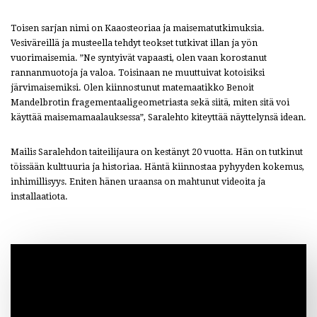
Toisen sarjan nimi on Kaaosteoriaa ja maisematutkimuksia.
Vesiväreillä ja musteella tehdyt teokset tutkivat illan ja yön
vuorimaisemia. ”Ne syntyivät vapaasti, olen vaan korostanut
rannanmuotoja ja valoa. Toisinaan ne muuttuivat kotoisiksi
järvimaisemiksi. Olen kiinnostunut matemaatikko Benoit
Mandelbrotin fragementaaligeometriasta sekä siitä, miten sitä voi
käyttää maisemamaalauksessa”, Saralehto kiteyttää näyttelynsä idean.
Mailis Saralehdon taiteilijaura on kestänyt 20 vuotta. Hän on tutkinut
töissään kulttuuria ja historiaa. Häntä kiinnostaa pyhyyden kokemus,
inhimillisyys. Eniten hänen uraansa on mahtunut videoita ja
installaatiota.