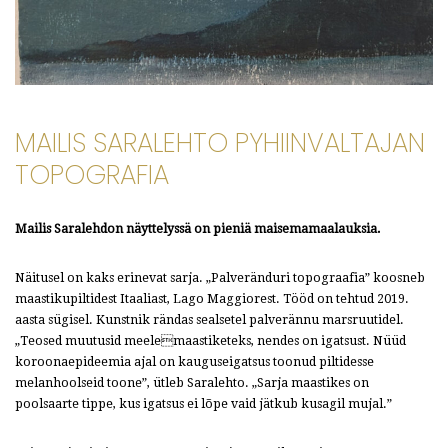
MAILIS SARALEHTO PYHIINVALTAJAN
TOPOGRAFIA
Mailis Saralehdon näyttelyssä on pieniä maisemamaalauksia.
Näitusel on kaks erinevat sarja. „Palveränduri topograafia” koosneb
maastikupiltidest Itaaliast, Lago Maggiorest. Tööd on tehtud 2019.
aasta sügisel. Kunstnik rändas sealsetel palverännu marsruutidel.
„Teosed muutusid meelemaastiketeks, nendes on igatsust. Nüüd
koroonaepideemia ajal on kauguseigatsus toonud piltidesse
melanhoolseid toone”, ütleb Saralehto. „Sarja maastikes on
poolsaarte tippe, kus igatsus ei lõpe vaid jätkub kusagil mujal.”