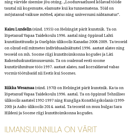
ning värvide sisemise jõu otsing. „Loodusvaatlused kõlavad tööde
taustal nii kogemuste, elamuste kui ka tunnematena. Töid on
mõjutanud vaikuse mõtted, ajatus ning universumi nähtamatus“.
Kaisu Lundelin
(sünd. 1955) on Helsingist pärit kunstnik. Ta on
lõpetanud Vapaa Taidekoulu 1996. aastal ning õppinud Lahti
kunstiinstituudis ja Guelphin ülikoolis Kanadas 2008-2009. Ta teoseid
on olnud esil mitmetes individuaalnäitustel 1996. aastast alates ning
teoseid on mh. Soome riigi kunstitoimkonna kogudes ja Läti
Rakenduskunstimuuseumis. Ta on osalenud eesti-soome
kunstirühmituse töös 1997. aastast alates, nad korraldavad vabas
vormis töötubasid nii Eestis kui Soomes.
Riikka Wesamaa
(sünd. 1970) on Helsingist pärit kunstnik. Ka ta on
lõpetanud Vapaa Taidekoulu 1996. aastal. Ta on õppinud Tehnilises
ülikoolis aastatel 1992-1997 ning Kungliga Konsthögskolanis (1999-
200) ja Aalto ülikoolis 2014. aastal. Ta teoseid on muu hulgas Sara
Hildeni ja Soome riigi kunstitoimkonna kogudes.
ILMANSUUNNILLA ON VÄRIT