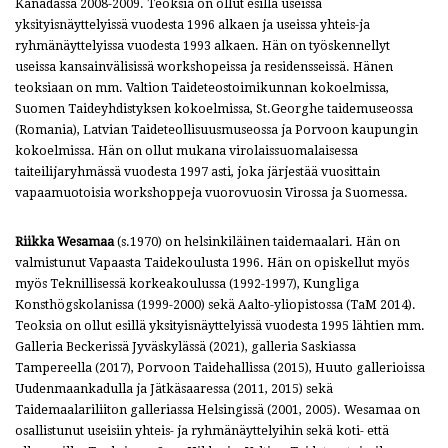
Kanadassa 2008-2009. Teoksia on ollut esillä useissa
yksityisnäyttelyissä vuodesta 1996 alkaen ja useissa yhteis-ja
ryhmänäyttelyissa vuodesta 1993 alkaen. Hän on työskennellyt
useissa kansainvälisissä workshopeissa ja residensseissä. Hänen
teoksiaan on mm. Valtion Taideteostoimikunnan kokoelmissa,
Suomen Taideyhdistyksen kokoelmissa, St.Georghe taidemuseossa
(Romania), Latvian Taideteollisuusmuseossa ja Porvoon kaupungin
kokoelmissa. Hän on ollut mukana virolaissuomalaisessa
taiteilijaryhmässä vuodesta 1997 asti, joka järjestää vuosittain
vapaamuotoisia workshoppeja vuorovuosin Virossa ja Suomessa.
Riikka Wesamaa
(s.1970) on helsinkiläinen taidemaalari. Hän on
valmistunut Vapaasta Taidekoulusta 1996. Hän on opiskellut myös
myös Teknillisessä korkeakoulussa (1992-1997), Kungliga
Konsthögskolanissa (1999-2000) sekä Aalto-yliopistossa (TaM 2014).
Teoksia on ollut esillä yksityisnäyttelyissä vuodesta 1995 lähtien mm.
Galleria Beckerissä Jyväskylässä (2021), galleria Saskiassa
Tampereella (2017), Porvoon Taidehallissa (2015), Huuto gallerioissa
Uudenmaankadulla ja Jätkäsaaressa (2011, 2015) sekä
Taidemaalariliiton galleriassa Helsingissä (2001, 2005). Wesamaa on
osallistunut useisiin yhteis- ja ryhmänäyttelyihin sekä koti- että