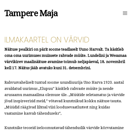
Tampere Maja
ILMAKAARTEL ON VÄRVID
Näituse pealkiri on pärit soome teadlaselt Uuno Harvalt. Ta käsitleb
oma oma uurimuses muinsete rahvade müüte. Lundelini ja Wesamaa
värvikirev maalinäituse avamine toimub neljapäeval, 18. novembril
kell 17. Näitus jääb avatuks kuni 31. detsembrini.
Rahvusvaheliselt tuntud soome usundiuurija Uno Harva 1920. aastal
avaldatud uurimus „Elupuu“ käsitleb rahvaste müüte ja nende
arusaamu mamaailma olemuse üle. „Müütide seletamatus ja värvide
jõud inspireerisid meid,“ võtavad kunstnikud kokku näituse tausta.
„Müüdid räägivad lihtsal viisi loodusevaatlustest ning kuidas
vaatamine kasvab tähenduseks“,
Kunstnike teoseid iseloomustavad tähenduslik värvide kõrvutamine