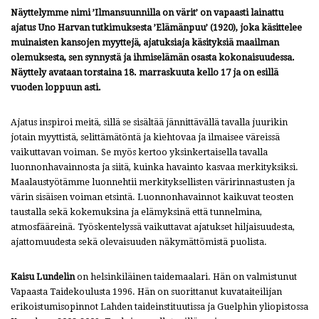
Näyttelymme nimi ’Ilmansuunnilla on värit’ on vapaasti lainattu
ajatus Uno Harvan tutkimuksesta ’Elämänpuu’ (1920), joka käsittelee
muinaisten kansojen myyttejä, ajatuksiaja käsityksiä maailman
olemuksesta, sen synnystä ja ihmiselämän osasta kokonaisuudessa.
Näyttely avataan torstaina 18. marraskuuta kello 17 ja on esillä
vuoden loppuun asti.
Ajatus inspiroi meitä, sillä se sisältää jännittävällä tavalla juurikin
jotain myyttistä, selittämätöntä ja kiehtovaa ja ilmaisee väreissä
vaikuttavan voiman. Se myös kertoo yksinkertaisella tavalla
luonnonhavainnosta ja siitä, kuinka havainto kasvaa merkityksiksi.
Maalaustyötämme luonnehtii merkityksellisten väririnnastusten ja
värin sisäisen voiman etsintä. Luonnonhavainnot kaikuvat teosten
taustalla sekä kokemuksina ja elämyksinä että tunnelmina,
atmosfääreinä. Työskentelyssä vaikuttavat ajatukset hiljaisuudesta,
ajattomuudesta sekä olevaisuuden näkymättömistä puolista.
Kaisu Lundelin
on helsinkiläinen taidemaalari. Hän on valmistunut
Vapaasta Taidekoulusta 1996. Hän on suorittanut kuvataiteilijan
erikoistumisopinnot Lahden taideinstituutissa ja Guelphin yliopistossa