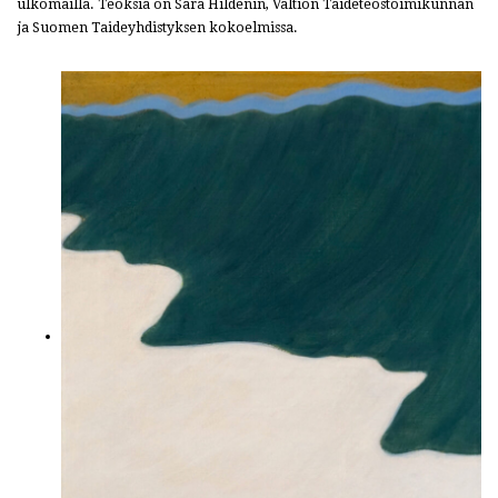
ulkomailla. Teoksia on Sara Hildenin, Valtion Taideteostoimikunnan
ja Suomen Taideyhdistyksen kokoelmissa.