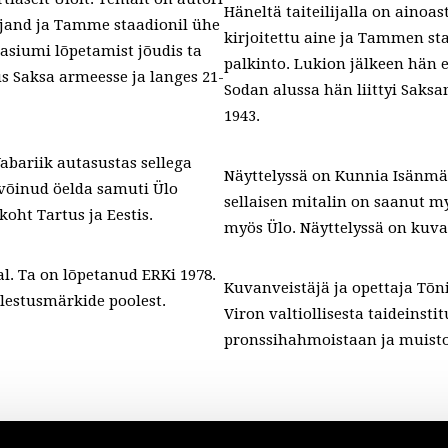
Häneltä taiteilijalla on ainoa
rjand ja Tamme staadionil ühe
kirjoitettu aine ja Tammen st
asiumi lõpetamist jõudis ta
palkinto. Lukion jälkeen hän e
us Saksa armeesse ja langes 21-
Sodan alussa hän liittyi Saks
1943.
bariik autasustas sellega
Näyttelyssä on Kunnia Isänmää
 võinud öelda samuti Ülo
sellaisen mitalin on saanut m
koht Tartus ja Eestis.
myös Ülo. Näyttelyssä on kuva
l. Ta on lõpetanud ERKi 1978.
Kuvanveistäjä ja opettaja Tõn
älestusmärkide poolest.
Viron valtiollisesta taideinsti
pronssihahmoistaan ja muist