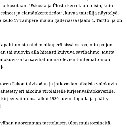
a jatkosotaan. ”Eskosta ja Ülosta kerrotaan toisin, kuin
 esineet ja elämänkertotiedot”, kuvaa taiteilija näyttelyä.
 kello 17 Tampere-majan galleriassa (Jaani 4, Tartto) ja on
tapahtumista niiden alkuperäisissä osissa, niin paljon
nan tai muovin alla hitaasti kuivuva savihahmo. Mutta
 valokuvissa tai savihahmona olevien tuntemattoman
ja.
oren Eskon talvisodan ja jatkosodan aikaisia valokuvia
ähetetty eri aikoina virolaiselle kirjeenvaihtokaverille,
n kirjeenvaihtonsa alkoi 1930-luvun lopulla ja päättyi
3.
a vähän nuoremman tarttolaisen Ülon muistoesineitä.