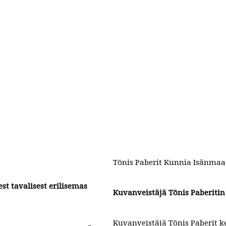
Tõnis Paberit Kunnia Isänmaa
st tavalisest erilisemas
Kuvanveistäjä Tõnis Paberitin 
Kuvanveistäjä Tõnis Paberit k