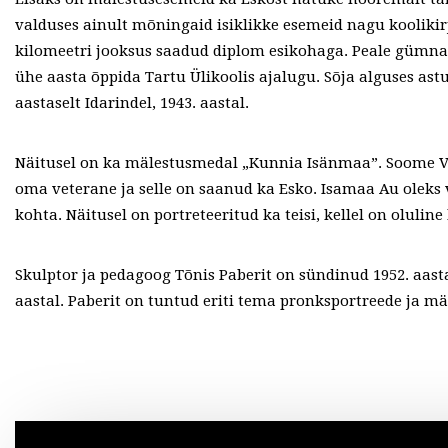
valduses ainult mõningaid isiklikke esemeid nagu kooliki
kilomeetri jooksus saadud diplom esikohaga. Peale gümna
ühe aasta õppida Tartu Ülikoolis ajalugu. Sõja alguses ast
aastaselt Idarindel, 1943. aastal.
Näitusel on ka mälestusmedal „Kunnia Isänmaa”. Soome Va
oma veterane ja selle on saanud ka Esko. Isamaa Au oleks
kohta. Näitusel on portreteeritud ka teisi, kellel on oluline 
Skulptor ja pedagoog Tõnis Paberit on sündinud 1952. aasta
aastal. Paberit on tuntud eriti tema pronksportreede ja m