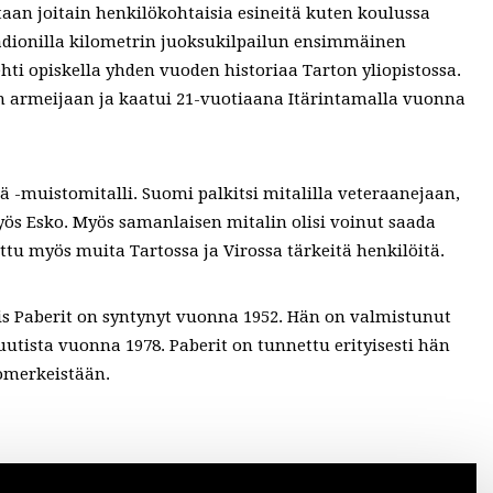
staan joitain henkilökohtaisia esineitä kuten koulussa
adionilla kilometrin juoksukilpailun ensimmäinen
hti opiskella yhden vuoden historiaa Tarton yliopistossa.
an armeijaan ja kaatui 21-vuotiaana Itärintamalla vuonna
 -muistomitalli. Suomi palkitsi mitalilla veteraanejaan,
yös Esko. Myös samanlaisen mitalin olisi voinut saada
ttu myös muita Tartossa ja Virossa tärkeitä henkilöitä.
is Paberit on syntynyt vuonna 1952. Hän on valmistunut
tuutista vuonna 1978. Paberit on tunnettu erityisesti hän
omerkeistään.