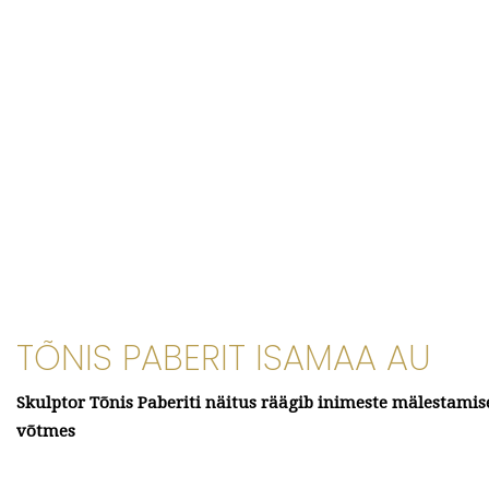
TÕNIS PABERIT ISAMAA AU
Skulptor Tõnis Paberiti näitus räägib inimeste mälestamise
võtmes