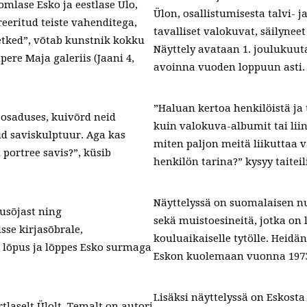
omlase Esko ja eestlase Ülo,
Ülon, osallistumisesta talvi- j
reeritud teiste vahenditega,
tavalliset valokuvat, säilyneet
etked”, võtab kunstnik kokku
Näyttely avataan 1. joulukuuta
ere Maja galeriis (Jaani 4,
avoinna vuoden loppuun asti.
”Haluan kertoa henkilöistä ja 
 osaduses, kuivõrd neid
kuin valokuva-albumit tai lii
nud saviskulptuur. Aga kas
miten paljon meitä liikuttaa
 portree savis?”, küsib
henkilön tarina?” kysyy taiteili
Näyttelyssä on suomalaisen nu
usõjast ning
sekä muistoesineitä, jotka on l
sse kirjasõbrale,
kouluaikaiselle tytölle. Heidä
e lõpus ja lõppes Esko surmaga
Eskon kuolemaan vuonna 197
Lisäksi näyttelyssä on Eskost
laselt Ülolt. Temalt on autori