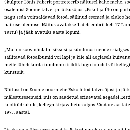
Skulptor Tõnis Paberit portreteerib näitusel kahe mehe, so
osalemist Soome talve- ja jätkusõjas. „Eskot ja Ülo on port
nagu seda võimaldavad fotod, säilinud esemed ja eluloo h
näituse olemuse. Näitus avatakse 1. detsembril kell 17 Tamp
Tartu) ja jääb avatuks aasta lõpuni.
„Mul on soov näidata isiksusi ja sündmusi nende esialgses
säilitavad fotoalbumid või lapi ja kile all aeglaselt kuiva
meile läheb korda tundmatu isiklik lugu fotodel või kellegi
kunstnik.
Näitusel on Soome noormehe Esko fotod talvesõjast ja jätk
mälestusesemeid, mis on saadetud erinevatel aegadel Eesti
koolitüdrukule, kellega kirjavahetus algas 30ndate aastat
1973. aastal.
Lisaks on mälestusesemeid ka Eskost natuke nooremalt tart