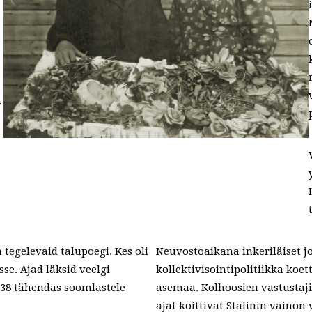
.
tegelevaid talupoegi. Kes oli
Neuvostoaikana inkeriläiset 
se. Ajad läksid veelgi
kollektivisointipolitiikka koe
1938 tähendas soomlastele
asemaa. Kolhoosien vastustaji
ajat koittivat Stalinin vainon