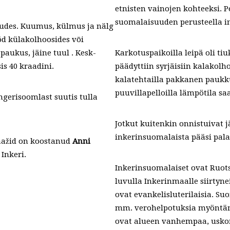
etnisten vainojen kohteeksi. P
suomalaisuuden perusteella inke
ludes. Kuumus, külmus ja nälg
ööd külakolhoosides või
aukus, jäine tuul . Kesk-
Karkotuspaikoilla leipä oli tiu
is 40 kraadini.
päädyttiin syrjäisiin kalakol
kalatehtailla pakkanen paukku
puuvillapelloilla lämpötila sa
ngerisoomlast suutis tulla
Jotkut kuitenkin onnistuivat 
inkerinsuomalaista pääsi pal
laažid on koostanud
Anni
Inkeri.
Inkerinsuomalaiset ovat Ruots
luvulla Inkerinmaalle siirtyne
ovat evankelisluterilaisia. S
mm. verohelpotuksia myöntämäll
ovat alueen vanhempaa, uskon