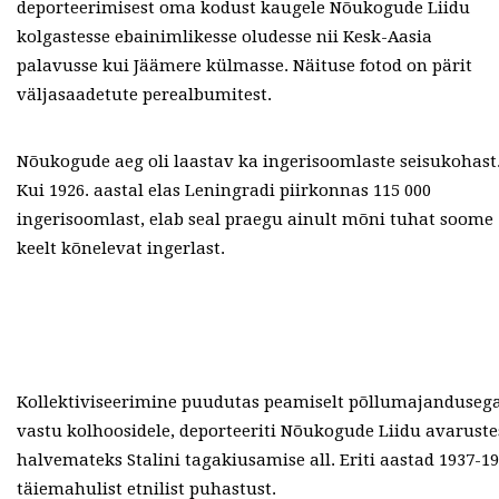
deporteerimisest oma kodust kaugele Nõukogude Liidu
kolgastesse ebainimlikesse oludesse nii Kesk-Aasia
palavusse kui Jäämere külmasse. Näituse fotod on pärit
väljasaadetute perealbumitest.
Nõukogude aeg oli laastav ka ingerisoomlaste seisukohast
Kui 1926. aastal elas Leningradi piirkonnas 115 000
ingerisoomlast, elab seal praegu ainult mõni tuhat soome
keelt kõnelevat ingerlast.
Kollektiviseerimine puudutas peamiselt põllumajandusega 
vastu kolhoosidele, deporteeriti Nõukogude Liidu avarustes
halvemateks Stalini tagakiusamise all. Eriti aastad 1937-
täiemahulist etnilist puhastust.