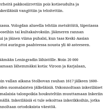
erheitä pakkosiirrettiin pois kotiseudulta ja
riläisiä vangittiin ja teloitettiin.
kassa. Vologdan alueella tehtiin metsätöitä, Siperiassa
hooseihin tai kultakaivoksiin. Jäämeren rannan
i ja jäinen viima puhalsi, kun taas Keski-Aasian
attoi auringon paahteessa nousta yli 40 asteeseen.
jäämään Leningradin lähistölle. Noin 20 000
aamaan lähemmäksi kotia: Viroon ja Karjalaan,
in vallan aikana Stolbovan rauhan 1617 jälkeen 1600-
iden suomalaisten jälkeläisiä. Uskonnoltaan inkeriläiset
uomalaisia talonpoikia houkuteltiin muuttamaan Inkeriin
ä. Inkeriläisiä ei tule sekoittaa inkerikkoihin, jotka
noltaan ortodoksista väestöä.