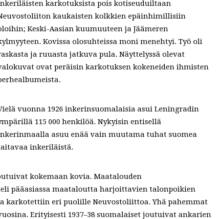
inkeriläisten karkotuksista pois kotiseuduiltaan
Neuvostoliiton kaukaisten kolkkien epäinhimillisiin
oloihin; Keski-Aasian kuumuuteen ja Jäämeren
kylmyyteen. Kovissa olosuhteissa moni menehtyi. Työ oli
raskasta ja ruuasta jatkuva pula. Näyttelyssä olevat
valokuvat ovat peräisin karkotuksen kokeneiden ihmisten
perhealbumeista.
Vielä vuonna 1926 inkerinsuomalaisia asui Leningradin
ympärillä 115 000 henkilöä. Nykyisin entisellä
Inkerinmaalla asuu enää vain muutama tuhat suomea
taitavaa inkeriläistä.
joutuivat kokemaan kovia. Maatalouden
tteli pääasiassa maataloutta harjoittavien talonpoikien
a karkotettiin eri puolille Neuvostoliittoa. Yhä pahemmat
 vuosina. Erityisesti 1937–38 suomalaiset joutuivat ankarien