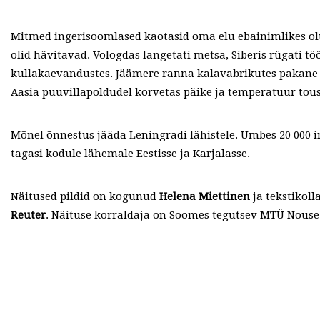
Mitmed ingerisoomlased kaotasid oma elu ebainimlikes o
olid hävitavad. Vologdas langetati metsa, Siberis rügati t
kullakaevandustes. Jäämere ranna kalavabrikutes pakane p
Aasia puuvillapõldudel kõrvetas päike ja temperatuur tõus
Mõnel õnnestus jääda Leningradi lähistele. Umbes 20 000 i
tagasi kodule lähemale Eestisse ja Karjalasse.
Näitused pildid on kogunud
Helena Miettinen
ja tekstikol
Reuter
. Näituse korraldaja on Soomes tegutsev MTÜ Nouse 