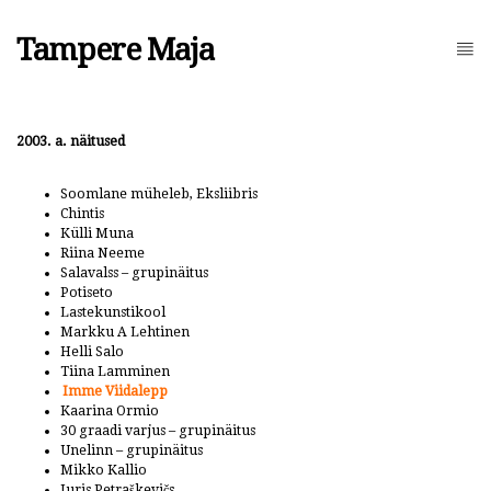
Tampere Maja
2003. a. näitused
Soomlane müheleb, Eksliibris
Chintis
Külli Muna
Riina Neeme
Salavalss – grupinäitus
Potiseto
Lastekunstikool
Markku A Lehtinen
Helli Salo
Tiina Lamminen
Imme Viidalepp
Kaarina Ormio
30 graadi varjus – grupinäitus
Unelinn – grupinäitus
Mikko Kallio
Juris Petraškevičs