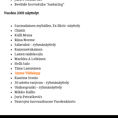
Beebide loovustuba “Aastaring”
Vuoden 2003 näyttelyt
Suomalainen myhäilee, Ex libris -näyttely
Chintis
Külli Muna
Riina Neeme
Salavalssi – ryhmänäyttely
Kannusetukainen
Lasten taidekoulu
Markku A Lehtinen
Helli Salo
Tiina Lamminen
Imme Viidalepp
Kaarina Ormio
30 astetta varjossa – ryhmänäyttely
Unikaupunki – ryhmänäyttely
Mikko Kallio
Juris Petraškevičs
Vauvojen luovuushuone Vuodenkierto