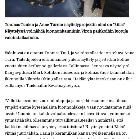
Toomas Tuulen ja Anne Türnin näyttelyprojektin nimi on ”Sillat”.
Näyttelyssä voi nähdä luonnonkauniisiin Viron paikkoihin luotuja
valoinstallaatioita.
Valokuvat on ottanut Toomas Tuul, ja valoinstallaatiot on tehnyt Anne
Türn. Taiteilijoiden ensimmäinen yhteisnäyttely järjestettiin kolme
vuotta sitten ArtDepoo-galleriassa Tallinnassa. Seuraava näyttely oli
Daugavpilsissä Mark Rothkon museossa, ja kolmas Saue kunnantalon
ikkunoilla Viktoria Oltin galleriassa. Heidän yhteisteoksiaan on ollut
esillä myös Taidehallin Kevätnäyttelyssä.
”Valloittaessamme vuorenhuippuja ja purjehtiessamme maailman
ympäri emme kyseenalaista luonnonlakeja, vaan noudatamme niitä
täysin! Luonto on kaikkivoipaisuudessaan haavoittuva – voimmeko
ymmärtää tätä ollessamme turvallisuusalueella? Ymmärtää, että
kaikki maailmassa on yhteydessä toisiinsa? Näyttelyn nimi ’Sillat’
viittaa juuri tähän. Lasin ja keramiikan kanssa työskennellessä on