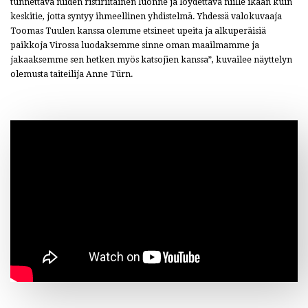
tunnettava niiden ristiriitainen luonne ja löydettävä niille ikään kuin
keskitie, jotta syntyy ihmeellinen yhdistelmä. Yhdessä valokuvaaja
Toomas Tuulen kanssa olemme etsineet upeita ja alkuperäisiä
paikkoja Virossa luodaksemme sinne oman maailmamme ja
jakaaksemme sen hetken myös katsojien kanssa”, kuvailee näyttelyn
olemusta taiteilija Anne Türn.