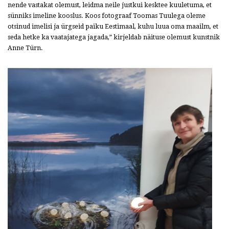
nende vastakat olemust, leidma neile justkui kesktee kuuletuma, et
sünniks imeline kooslus. Koos fotograaf Toomas Tuulega oleme
otsinud imelisi ja ürgseid paiku Eestimaal, kuhu luua oma maailm, et
seda hetke ka vaatajatega jagada,” kirjeldab näituse olemust kunstnik
Anne Türn.