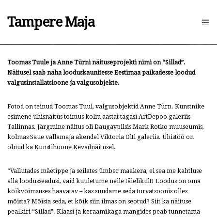
Tampere Maja
Toomas Tuule ja Anne Türni näituseprojekti nimi on “Sillad”.
Näitusel saab näha looduskaunitesse Eestimaa paikadesse loodud
valgusinstallatsioone ja valgusobjekte.
Fotod on teinud Toomas Tuul, valgusobjektid Anne Türn. Kunstnike
esimene ühisnäitus toimus kolm aastat tagasi ArtDepoo galeriis
Tallinnas. Järgmine näitus oli Daugavpilsis Mark Rotko muuseumis,
kolmas Saue vallamaja akendel Viktoria Olti galeriis. Ühistöö on
olnud ka Kunstihoone Kevadnäitusel.
“Vallutades mäetippe ja seilates ümber maakera, ei sea me kahtluse
alla loodusseadusi, vaid kuuletume neile täielikult! Loodus on oma
kõikvõimsuses haavatav – kas suudame seda turvatsoonis olles
mõista? Mõista seda, et kõik siin ilmas on seotud? Siit ka näituse
pealkiri “Sillad”. Klaasi ja keraamikaga mängides peab tunnetama