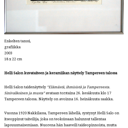
Enkelten tanssi,
grafiikka
2003
18 x 22 cm
Helli Salon kuvataiteen ja keramiikan näyttely Tampereen talossa
Helli Salon taidenäyttely
”Elämästä, ihmisistä ja Tampereesta.
Sinivalkoinen ja musta”
avataan torstaina 26. kesäkuuta klo 17
Tampereen talossa. Näyttely on avoinna 16. heinäkuuta saakka.
Vuonna 1920 Nakkilassa, Tampereen lähellä, syntynyt Helli Salo on
itseoppinut taiteilija, joka on teoksissaan halunnut tallentaa
lapsuusmaisemiaan. Nuorena hän haaveili taideopinnoista, mutta