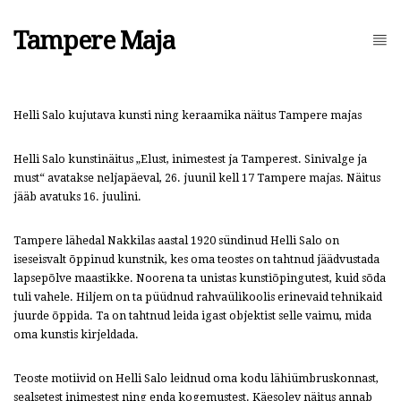
Tampere Maja
Helli Salo kujutava kunsti ning keraamika näitus Tampere majas
Helli Salo kunstinäitus „Elust, inimestest ja Tamperest. Sinivalge ja
must“ avatakse neljapäeval, 26. juunil kell 17 Tampere majas. Näitus
jääb avatuks 16. juulini.
Tampere lähedal Nakkilas aastal 1920 sündinud Helli Salo on
iseseisvalt õppinud kunstnik, kes oma teostes on tahtnud jäädvustada
lapsepõlve maastikke. Noorena ta unistas kunstiõpingutest, kuid sõda
tuli vahele. Hiljem on ta püüdnud rahvaülikoolis erinevaid tehnikaid
juurde õppida. Ta on tahtnud leida igast objektist selle vaimu, mida
oma kunstis kirjeldada.
Teoste motiivid on Helli Salo leidnud oma kodu lähiümbruskonnast,
sealsetest inimestest ning enda kogemustest. Käesolev näitus annab