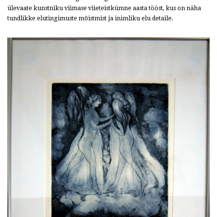
ülevaate kunstniku viimase viieteistkümne aasta tööst, kus on näha
tundlikke elutingimuste mõistmist ja inimliku elu detaile.