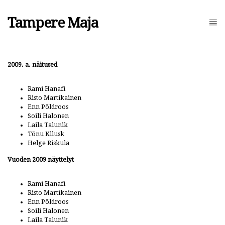
Tampere Maja
2009. a. näitused
Rami Hanafi
Risto Martikainen
Enn Põldroos
Soili Halonen
Laila Talunik
Tõnu Kilusk
Helge Riskula
Vuoden 2009 näyttelyt
Rami Hanafi
Risto Martikainen
Enn Põldroos
Soili Halonen
Laila Talunik