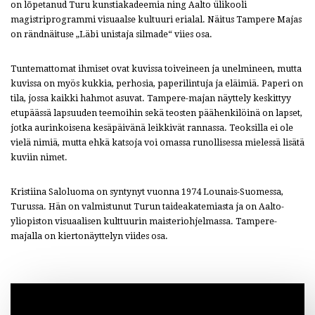
on lõpetanud Turu kunstiakadeemia ning Aalto ülikooli
magistriprogrammi visuaalse kultuuri erialal. Näitus Tampere Majas
on rändnäituse „Läbi unistaja silmade“ viies osa.
Tuntemattomat ihmiset ovat kuvissa toiveineen ja unelmineen, mutta
kuvissa on myös kukkia, perhosia, paperilintuja ja eläimiä. Paperi on
tila, jossa kaikki hahmot asuvat. Tampere-majan näyttely keskittyy
etupäässä lapsuuden teemoihin sekä teosten päähenkilöinä on lapset,
jotka aurinkoisena kesäpäivänä leikkivät rannassa. Teoksilla ei ole
vielä nimiä, mutta ehkä katsoja voi omassa runollisessa mielessä lisätä
kuviin nimet.
Kristiina Saloluoma on syntynyt vuonna 1974 Lounais-Suomessa,
Turussa. Hän on valmistunut Turun taideakatemiasta ja on Aalto-
yliopiston visuaalisen kulttuurin maisteriohjelmassa. Tampere-
majalla on kiertonäyttelyn viides osa.