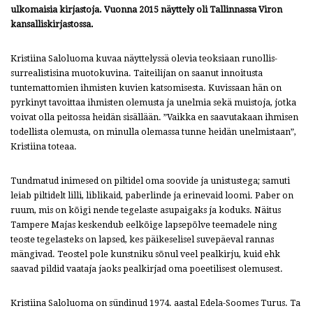
ulkomaisia kirjastoja. Vuonna 2015 näyttely oli Tallinnassa Viron
kansalliskirjastossa.
Kristiina Saloluoma kuvaa näyttelyssä olevia teoksiaan runollis-
surrealistisina muotokuvina. Taiteilijan on saanut innoitusta
tuntemattomien ihmisten kuvien katsomisesta. Kuvissaan hän on
pyrkinyt tavoittaa ihmisten olemusta ja unelmia sekä muistoja, jotka
voivat olla peitossa heidän sisällään. ”Vaikka en saavutakaan ihmisen
todellista olemusta, on minulla olemassa tunne heidän unelmistaan”,
Kristiina toteaa.
Tundmatud inimesed on piltidel oma soovide ja unistustega; samuti
leiab piltidelt lilli, liblikaid, paberlinde ja erinevaid loomi. Paber on
ruum, mis on kõigi nende tegelaste asupaigaks ja koduks. Näitus
Tampere Majas keskendub eelkõige lapsepõlve teemadele ning
teoste tegelasteks on lapsed, kes päikeselisel suvepäeval rannas
mängivad. Teostel pole kunstniku sõnul veel pealkirju, kuid ehk
saavad pildid vaataja jaoks pealkirjad oma poeetilisest olemusest.
Kristiina Saloluoma on sündinud 1974. aastal Edela-Soomes Turus. Ta