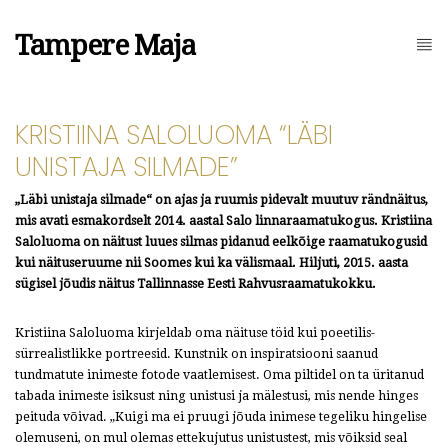
Tampere Maja
KRISTIINA SALOLUOMA “LÄBI
UNISTAJA SILMADE”
„Läbi unistaja silmade“ on ajas ja ruumis pidevalt muutuv rändnäitus,
mis avati esmakordselt 2014. aastal Salo linnaraamatukogus. Kristiina
Saloluoma on näitust luues silmas pidanud eelkõige raamatukogusid
kui näituseruume nii Soomes kui ka välismaal. Hiljuti, 2015. aasta
sügisel jõudis näitus Tallinnasse Eesti Rahvusraamatukokku.
Kristiina Saloluoma kirjeldab oma näituse töid kui poeetilis-
sürrealistlikke portreesid. Kunstnik on inspiratsiooni saanud
tundmatute inimeste fotode vaatlemisest. Oma piltidel on ta üritanud
tabada inimeste isiksust ning unistusi ja mälestusi, mis nende hinges
peituda võivad. „Kuigi ma ei pruugi jõuda inimese tegeliku hingelise
olemuseni, on mul olemas ettekujutus unistustest, mis võiksid seal