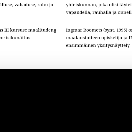
lluse, vabaduse, rahu ja
yhteiskunnan, joka olisi täytet
vapaudella, rauhalla ja onnell
as III kursuse maalitudeng
Ingmar Roomets (synt. 1995) o
ne isikunäitus.
maalaustaiteen opiskelija ja U
ensimmäinen yksitysnäyttely.