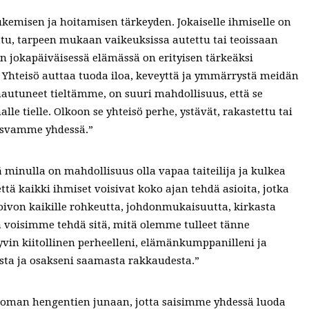
kemisen ja hoitamisen tärkeyden. Jokaiselle ihmiselle on
ttu, tarpeen mukaan vaikeuksissa autettu tai teoissaan
n jokapäiväisessä elämässä on erityisen tärkeäksi
 Yhteisö auttaa tuoda iloa, keveyttä ja ymmärrystä meidän
tuneet tieltämme, on suuri mahdollisuus, että se
e tielle. Olkoon se yhteisö perhe, ystävät, rakastettu tai
asvamme yhdessä.”
tä minulla on mahdollisuus olla vapaa taiteilija ja kulkea
ttä kaikki ihmiset voisivat koko ajan tehdä asioita, jotka
Toivon kaikille rohkeutta, johdonmukaisuutta, kirkasta
ta voisimme tehdä sitä, mitä olemme tulleet tänne
in kiitollinen perheelleni, elämänkumppanilleni ja
sta ja osakseni saamasta rakkaudesta.”
oman hengentien junaan, jotta saisimme yhdessä luoda