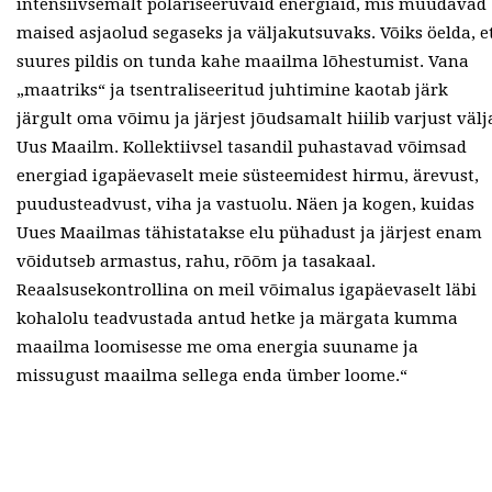
intensiivsemalt polariseeruvaid energiaid, mis muudavad
maised asjaolud segaseks ja väljakutsuvaks. Võiks öelda, e
suures pildis on tunda kahe maailma lõhestumist. Vana
„maatriks“ ja tsentraliseeritud juhtimine kaotab järk
järgult oma võimu ja järjest jõudsamalt hiilib varjust välj
Uus Maailm. Kollektiivsel tasandil puhastavad võimsad
energiad igapäevaselt meie süsteemidest hirmu, ärevust,
puudusteadvust, viha ja vastuolu. Näen ja kogen, kuidas
Uues Maailmas tähistatakse elu pühadust ja järjest enam
võidutseb armastus, rahu, rõõm ja tasakaal.
Reaalsusekontrollina on meil võimalus igapäevaselt läbi
kohalolu teadvustada antud hetke ja märgata kumma
maailma loomisesse me oma energia suuname ja
missugust maailma sellega enda ümber loome.“