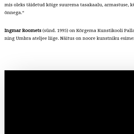
mis oleks täidetud kõige suurema tasakaalu, armastuse, kü
õnnega.“
Ingmar Roomets
(sünd. 1995) on Kõrgema Kunstikooli Pall
ning Umbra ateljee liige. Näitus on noore kunstniku esime