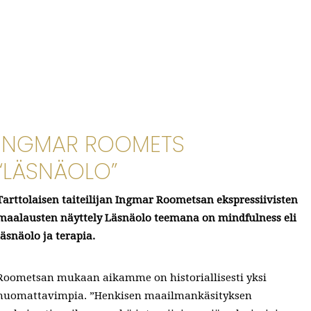
INGMAR ROOMETS
“LÄSNÄOLO”
Tarttolaisen taiteilijan Ingmar Roometsan ekspressiivisten
maalausten näyttely Läsnäolo teemana on mindfulness eli
läsnäolo ja terapia.
Roometsan mukaan aikamme on historiallisesti yksi
huomattavimpia. ”Henkisen maailmankäsityksen