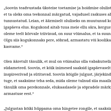
„Soovin teadvustada üksteise toetamise ja hoidmise olulistu
et ta oleks oma teekonnal märgatud, vajadusel raskuses a
tunnustatud. Leian, et äärmiselt oluliseks on muutunud 
igapäeva elus. Kogukond aitab tuua meie ellu sära, kergust
oleme teelt kõrvale triivinud, on suur võimalus, et ta suu
Olgu siis kogukonnaks pere, sõbrad, armastatu või koolika
kasvame.“
Olen ääretult tänulik, et mul on võimalus olla vabakutsel
südameteed. Soovin, et kõik inimesed saaksid igapäevaselt
inspireerivad ja sütitavad. Soovin kõigile julgust, järjekind
tuge, et saaksime teha seda, mida oleme tulnud siia maai
tänulik oma perekonnale, elukaaslasele ja sõpradele märk
armastuse eest.“
„Julgustan kõiki hüppama oma hingetee rongile, et saaks