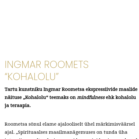
INGMAR ROOMETS
“KOHALOLU”
Tartu kunstniku Ingmar Roometsa ekspressiivide maalide
näituse „Kohalolu“ teemaks on
mindfulness
ehk kohalolu
ja teraapia.
Roometsa sõnul elame ajalooliselt ühel märkimisväärsel
ajal. „Spirituaalses maailmanägemuses on tunda üha