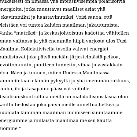
mukaisesti on ilmassa yhä intensiivisempiä polarisoivia
energioita, jotka muuttavat maalliset asiat yhä
sekavimmiksi ja haastavimmiksi. Voisi sanoa, että
yleistäen voi tuntea kahden maailman jakautumista.
Vanha ”matriksi” ja keskusjohtoisuus kadottaa vähitellen
oman valtansa ja yhä enemmän hiipii varjosta ulos Uusi
Maailma. Kollektiivisella tasolla vahvat energiat
puhdistavat joka päivä meidän järjestelmästä pelkoa,
levottomuutta, puutteen tunnetta, vihaa ja vastakkain
oloa. Näen ja tunnen, miten Uudessa Maailmassa
kunnioitetaan elämän pyhyyttä ja yhä enemmän rakkaus,
rauha, ilo ja tasapaino pääsevät voitolle.
Reaalisuuskontrollina meillä on mahdollisuus läsnä olon
kautta tiedostaa joka päivä meille annettua hetkeä ja
huomata kumman maailman luomiseen suuntaamme
energiamme ja millaista maailmaa me sen kautta
luomme.”