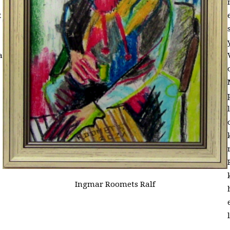
t
a
Ingmar Roomets Ralf