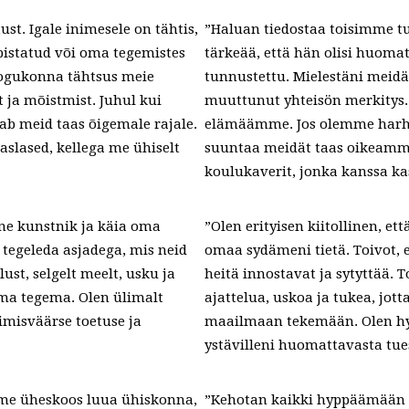
st. Igale inimesele on tähtis,
”Haluan tiedostaa toisimme tu
bistatud või oma tegemistes
tärkeää, että hän olisi huoma
kogukonna tähtsus meie
tunnustettu. Mielestäni meidä
 ja mõistmist. Juhul kui
muuttunut yhteisön merkitys.
nab meid taas õigemale rajale.
elämäämme. Jos olemme harhau
aslased, kellega me ühiselt
suuntaa meidät taas oikeammall
koulukaverit, jonka kanssa k
ine kunstnik ja käia oma
”Olen erityisen kiitollinen, et
 tegeleda asjadega, mis neid
omaa sydämeni tietä. Toivot, e
lust, selgelt meelt, usku ja
heitä innostavat ja sytyttää. 
lma tegema. Olen ülimalt
ajattelua, uskoa ja tukea, jot
imisväärse toetuse ja
maailmaan tekemään. Olen hyv
ystävilleni huomattavasta tue
ime üheskoos luua ühiskonna,
”Kehotan kaikki hyppäämään 