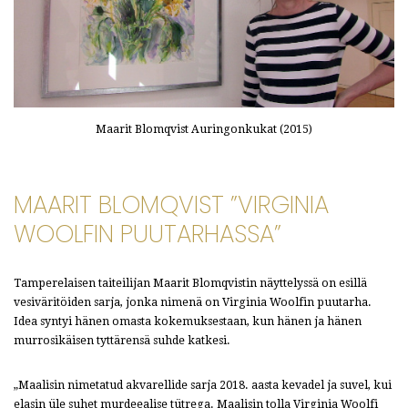
Maarit Blomqvist Auringonkukat (2015)
MAARIT BLOMQVIST ”VIRGINIA
WOOLFIN PUUTARHASSA”
Tamperelaisen taiteilijan Maarit Blomqvistin näyttelyssä on esillä
vesiväritöiden sarja, jonka nimenä on Virginia Woolfin puutarha.
Idea syntyi hänen omasta kokemuksestaan, kun hänen ja hänen
murrosikäisen tyttärensä suhde katkesi.
„Maalisin nimetatud akvarellide sarja 2018. aasta kevadel ja suvel, kui
elasin üle suhet murdeealise tütrega. Maalisin tolla Virginia Woolfi