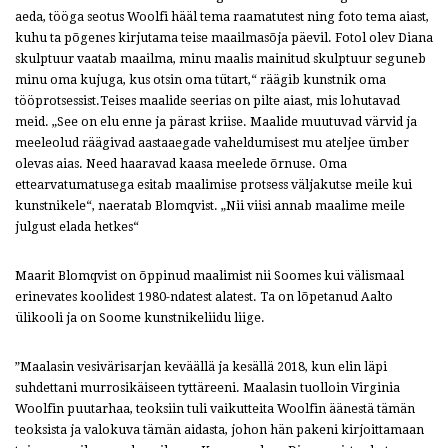
aeda, tööga seotus Woolfi hääl tema raamatutest ning foto tema aiast,
kuhu ta põgenes kirjutama teise maailmasõja päevil. Fotol olev Diana
skulptuur vaatab maailma, minu maalis mainitud skulptuur seguneb
minu oma kujuga, kus otsin oma tütart,“ räägib kunstnik oma
tööprotsessist.Teises maalide seerias on pilte aiast, mis lohutavad
meid. „See on elu enne ja pärast kriise. Maalide muutuvad värvid ja
meeleolud räägivad aastaaegade vaheldumisest mu ateljee ümber
olevas aias. Need haaravad kaasa meelede õrnuse. Oma
ettearvatumatusega esitab maalimise protsess väljakutse meile kui
kunstnikele“, naeratab Blomqvist. „Nii viisi annab maalime meile
julgust elada hetkes“
Maarit Blomqvist on õppinud maalimist nii Soomes kui välismaal
erinevates koolidest 1980-ndatest alatest. Ta on lõpetanud Aalto
ülikooli ja on Soome kunstnikeliidu liige.
”Maalasin vesivärisarjan keväällä ja kesällä 2018, kun elin läpi
suhdettani murrosikäiseen tyttäreeni. Maalasin tuolloin Virginia
Woolfin puutarhaa, teoksiin tuli vaikutteita Woolfin äänestä tämän
teoksista ja valokuva tämän aidasta, johon hän pakeni kirjoittamaan