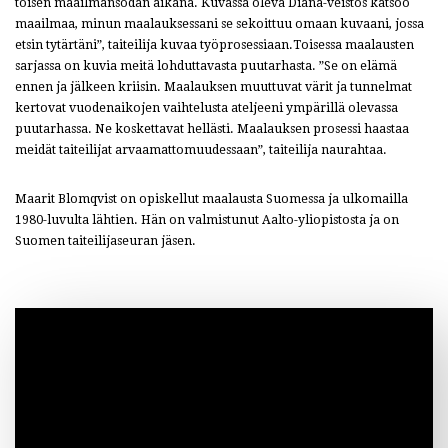
toisen maailmansodan aikana. Kuvassa oleva Diana-veistos katsoo
maailmaa, minun maalauksessani se sekoittuu omaan kuvaani, jossa
etsin tytärtäni”, taiteilija kuvaa työprosessiaan.Toisessa maalausten
sarjassa on kuvia meitä lohduttavasta puutarhasta. ”Se on elämä
ennen ja jälkeen kriisin. Maalauksen muuttuvat värit ja tunnelmat
kertovat vuodenaikojen vaihtelusta ateljeeni ympärillä olevassa
puutarhassa. Ne koskettavat hellästi. Maalauksen prosessi haastaa
meidät taiteilijat arvaamattomuudessaan”, taiteilija naurahtaa.
Maarit Blomqvist on opiskellut maalausta Suomessa ja ulkomailla
1980-luvulta lähtien. Hän on valmistunut Aalto-yliopistosta ja on
Suomen taiteilijaseuran jäsen.