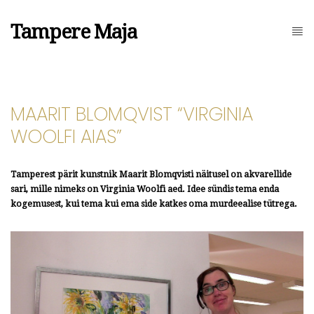
Tampere Maja
MAARIT BLOMQVIST “VIRGINIA
WOOLFI AIAS”
Tamperest pärit kunstnik Maarit Blomqvisti näitusel on akvarellide
sari, mille nimeks on Virginia Woolfi aed. Idee sündis tema enda
kogemusest, kui tema kui ema side katkes oma murdeealise tütrega.