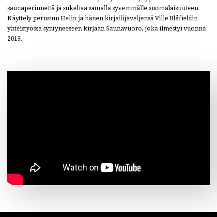
saunaperinnettä ja sukeltaa samalla syvemmälle suomalaisuuteen.
Näyttely perustuu Helin ja hänen kirjailijaveljensä Ville Blåfieldin
yhteistyössä syntyneeseen kirjaan Saunavuoro, joka ilmestyi vuonna
2019.