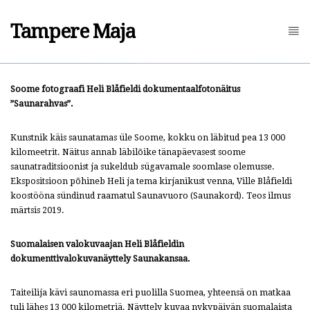
Tampere Maja
Soome fotograafi Heli Blåfieldi dokumentaalfotonäitus
”Saunarahvas”.
Kunstnik käis saunatamas üle Soome, kokku on läbitud pea 13 000
kilomeetrit. Näitus annab läbilõike tänapäevasest soome
saunatraditsioonist ja sukeldub sügavamale soomlase olemusse.
Ekspositsioon põhineb Heli ja tema kirjanikust venna, Ville Blåfieldi
koostööna sündinud raamatul Saunavuoro (Saunakord). Teos ilmus
märtsis 2019.
Suomalaisen valokuvaajan Heli Blåfieldin
dokumenttivalokuvanäyttely Saunakansaa.
Taiteilija kävi saunomassa eri puolilla Suomea, yhteensä on matkaa
tuli lähes 13 000 kilometriä. Näyttely kuvaa nykypäivän suomalaista