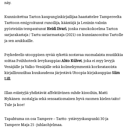
näy.
Kunnioitettua Tarton kaupunginkirjailijaa haastattelee Tampereelta
Tarttoon emigroitunut runoilija, kääntäjä ja Leninin valssin
pyörteisiin tempautunut
Heidi Iivari
, jonka runokokoelma Tarton
sarjarakastaja / Tartu sariarmastaja (2021) on kunnianosoitus Tartolle
ja sen asukkaille.
Psykedeelis-utooppisen syvää sykettä nostavaa suomalaista musiikkia
soittaa Psühhoteek-levykauppias
Ahto K
ülvet
, joka ei myy levyjä
Venäjälle ja Valko-Venäjälle sekä kolmekymmentä korkeatasoista
kirjallisuusiltaa kuukaudessa järjestävä Utoopia-kirjakauppias
Siim
Lill
.
Illan esiintyjiä yhdistävät affektiivinen suhde kissoihin, Matti
Nykänen -nostalgia sekä sensaatiomaisen hyvä suomen kielen taito!
Tule ja koe!
Tapahtuma on osa Tampere – Tartto -ystävyyskaupunki 30 ja
Tampere Maja 25 -juhlaohjelmaa.